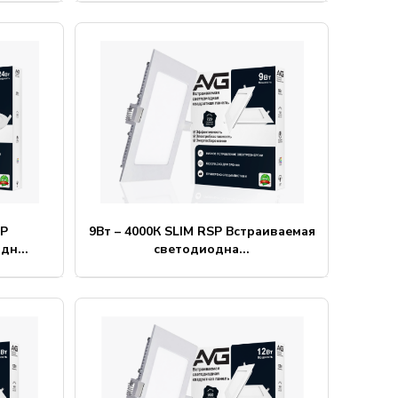
RP
9Вт – 4000К SLIM RSP Встраиваемая
дн...
светодиодна...