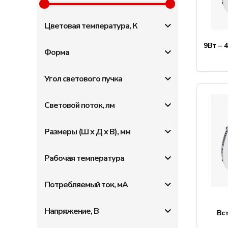
Цветовая температура, К
9Вт – 
Форма
Угол светового пучка
Световой поток, лм
Размеры (Ш х Д х В), мм
Рабочая температура
Потребляемый ток, мА
Напряжение, В
Вс