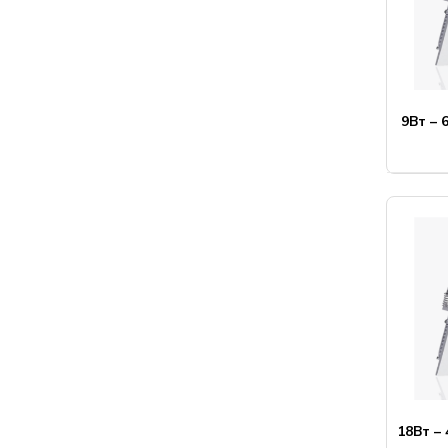
9Вт – 
18Вт –