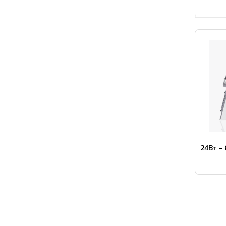
24Вт –