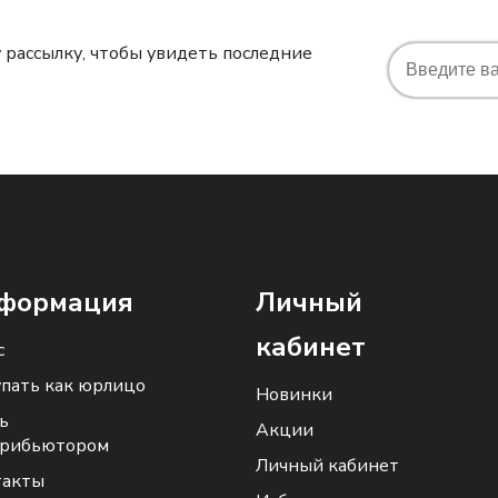
 рассылку, чтобы увидеть последние
формация
Личный
кабинет
с
пать как юрлицо
Новинки
ь
Акции
трибьютором
Личный кабинет
такты